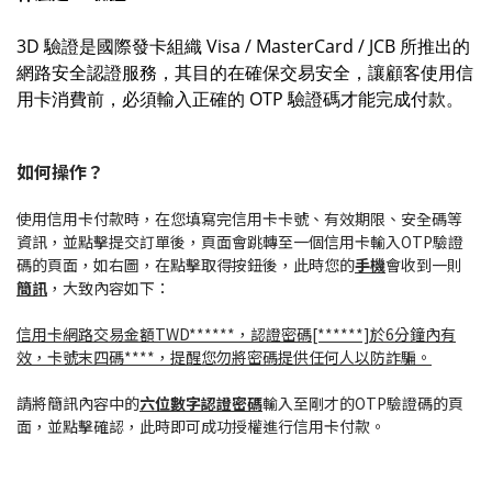
3D 驗證是國際發卡組織 Visa / MasterCard / JCB 所推出的
網路安全認證服務，其目的在確保交易安全，讓顧客使用信
用卡消費前，必須輸入正確的 OTP 驗證碼才能完成付款。
如何操作？
使用信用卡付款時，在您填寫完信用卡卡號、有效期限、安全碼等
資訊，並點擊提交訂單後，頁面會跳轉至一個信用卡輸入OTP驗證
碼的頁面，如右圖，在點擊取得按鈕後，此時您的
手機
會收到一則
簡訊
，大致內容如下：
信用卡網路交易金額TWD******，認證密碼[******]於6分鐘內有
效，卡號末四碼****，提醒您勿將密碼提供任何人以防詐騙。
請將簡訊內容中的
六位數字認證密碼
輸入至剛才的OTP驗證碼的頁
面，並點擊確認，此時即可成功授權進行信用卡付款。