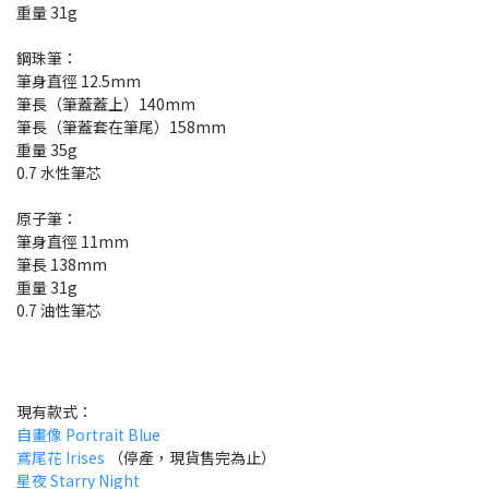
重量 31g
鋼珠筆：
筆身直徑 12.5mm
筆長（筆蓋蓋上）140mm
筆長（筆蓋套在筆尾）158mm
重量 35g
0.7 水性筆芯
原子筆：
筆身直徑 11mm
筆長 138mm
重量 31g
0.7 油性筆芯
現有款式：
自畫像 Portrait Blue
鳶尾花 Irises
（停產，現貨售完為止）
星夜 Starry Night