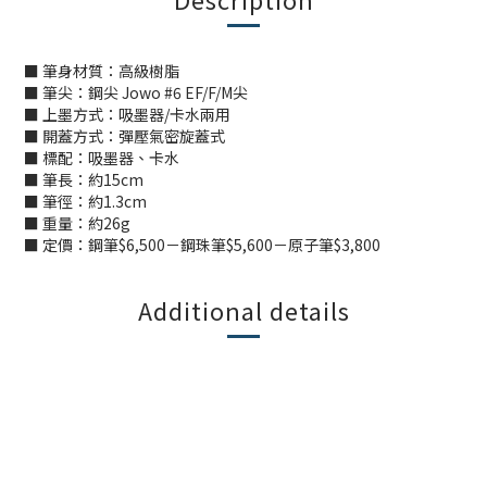
■ 筆身材質：高級樹脂
■ 筆尖：鋼尖 Jowo #6 EF/F/M尖
■ 上墨方式：吸墨器/卡水兩用
■ 開蓋方式：彈壓氣密旋蓋式
■ 標配：吸墨器、卡水
■ 筆長：約15cm
■ 筆徑：約1.3cm
■ 重量：約26g
■ 定價：鋼筆$6,500－鋼珠筆$5,600－原子筆$3,800
Additional details