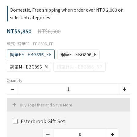
Domestic, Free shipping when order over NTD 2,000 on
selected categories
NT$6,500
NT$5,850
款式
: 鋼筆EF - EBG896_EF
鋼筆EF - EBG896_EF
鋼筆F - EBG896_F
鋼筆M - EBG896_M
鋼筆針尖 - EBG896_NP
Quantity
Buy Together and Save More
Esterbrook Gift Set