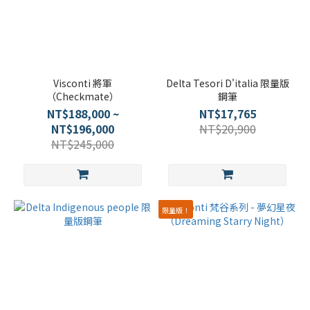
Visconti 將軍
Delta Tesori D'italia 限量版
（Checkmate）
鋼筆
NT$188,000 ~
NT$17,765
NT$196,000
NT$20,900
NT$245,000
限量版！