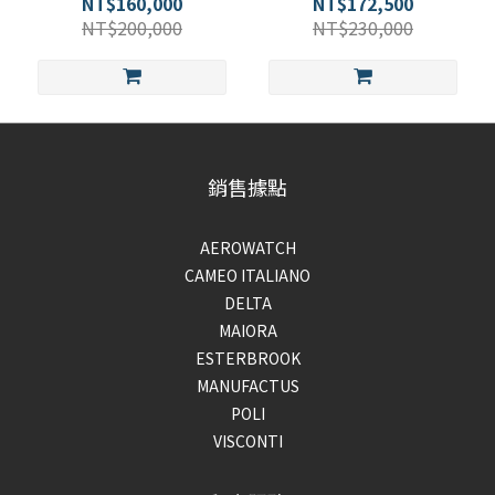
NT$160,000
NT$172,500
NT$200,000
NT$230,000
銷售據點
AEROWATCH
CAMEO ITALIANO
DELTA
MAIORA
ESTERBROOK
MANUFACTUS
POLI
VISCONTI