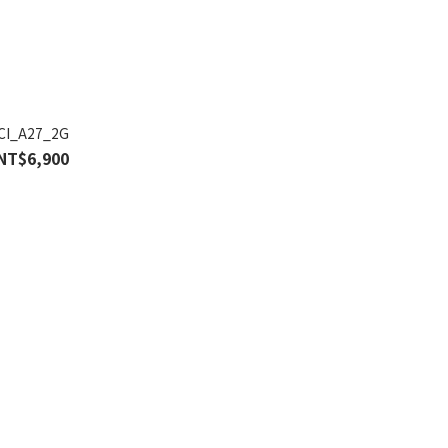
CI_A27_2G
NT$6,900