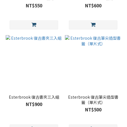
章/墨水款
章/鋼筆款
NT$550
NT$600
Esterbrook 復古書夾三入組
Esterbrook 復古筆尖造型書
籤（單片式）
NT$900
NT$500