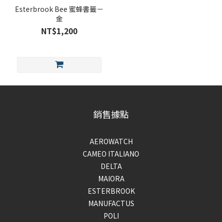
Esterbrook Bee 蜜蜂書籤－
金
NT$1,200
銷售據點
AEROWATCH
CAMEO ITALIANO
DELTA
MAIORA
ESTERBROOK
MANUFACTUS
POLI