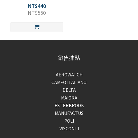
Blossom）
NT$440
NT$550
銷售據點
AEROWATCH
CAMEO ITALIANO
DELTA
MAIORA
ESTERBROOK
MANUFACTUS
POLI
VISCONTI