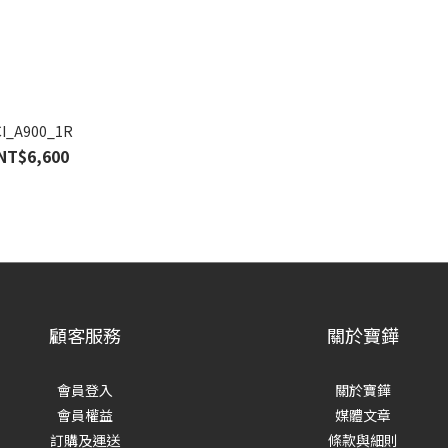
CI_A900_1R
NT$6,600
顧客服務
關於寶鏵
會員登入
關於寶鏵
會員權益
媒體文章
訂購及運送
條款與細則