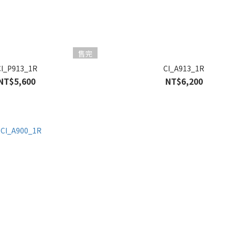
售完
CI_P913_1R
CI_A913_1R
NT$5,600
NT$6,200