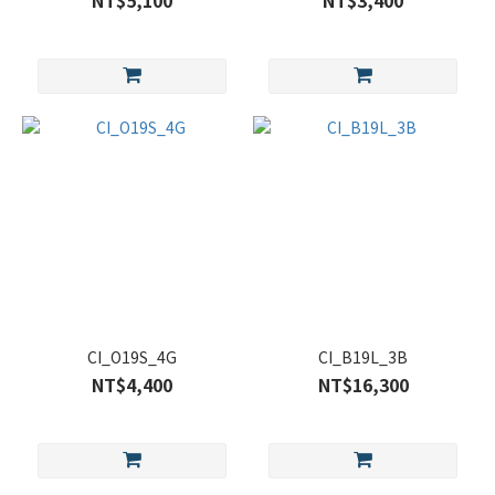
NT$5,100
NT$3,400
CI_O19S_4G
CI_B19L_3B
NT$4,400
NT$16,300