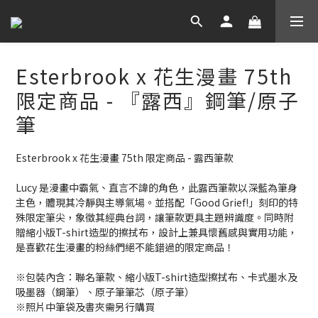
Esterbrook x 花生漫畫 75th
限定商品 - 『露西』鋼筆/原子
筆
Esterbrook x 花生漫畫 75th 限定商品 - 露西筆款
Lucy 是漫畫中霸氣、直言不諱的角色，此露西筆款以深藍為筆身
主色，體現其冷靜與主導氣場。並搭配「Good Grief!」刻印的特
殊限定筆尖，象徵其經典台詞，讓筆款更具主題辨識度。同時附
贈縮小版T-shirt造型的擦拭布，設計上兼具懷舊感與實用功能，
是喜歡花生漫畫的粉絲們絕不能錯過的限定商品！
※包裝內含：聯名筆款、縮小版T-shirt造型擦拭布、卡式墨水及
吸墨器（鋼筆）、原子筆筆芯（原子筆）
※照片中筆袋及書夾需另行購買