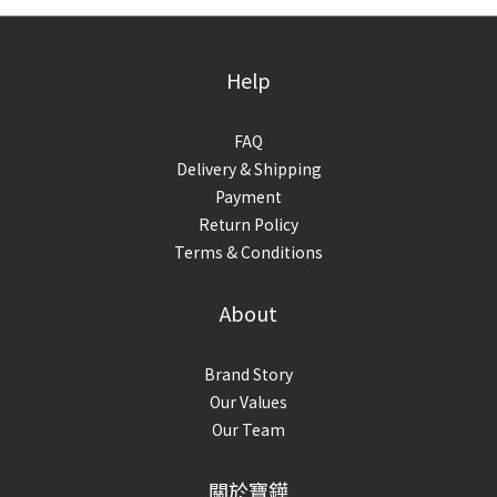
Help
FAQ
Delivery & Shipping
Payment
Return Policy
Terms & Conditions
About
Brand Story
Our Values
Our Team
關於寶鏵