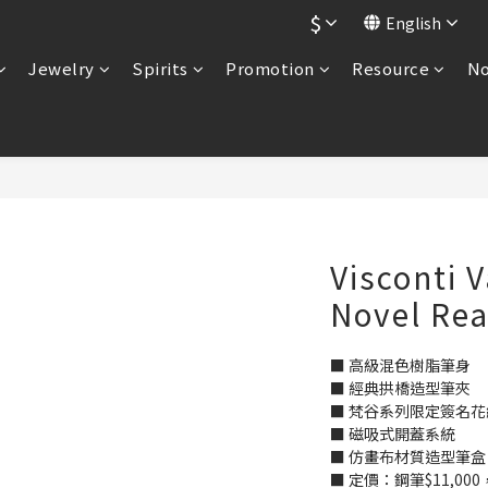
$
English
Jewelry
Spirits
Promotion
Resource
No
Visconti 
Novel Re
■ 高級混色樹脂筆身
■ 經典拱橋造型筆夾
■ 梵谷系列限定簽名
■ 磁吸式開蓋系統
■ 仿畫布材質造型筆盒
■ 定價：鋼筆$11,000