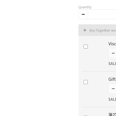
Quantity
Buy Together an
Vi
SAL
Gif
SAL
筆芯