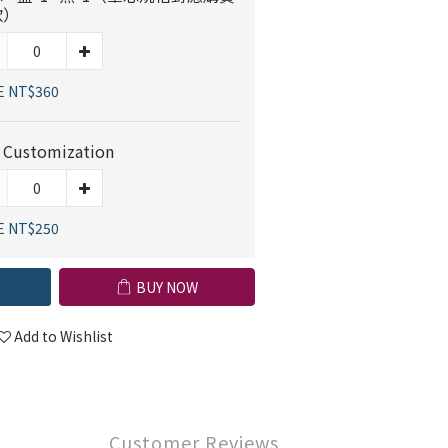
款）
E NT$360
 Customization
E NT$250
BUY NOW
Add to Wishlist
Customer Reviews