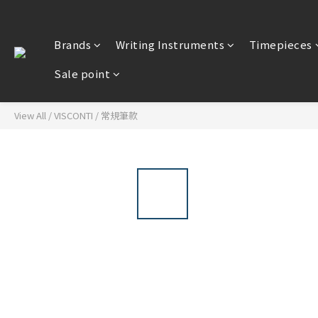
Brands
Writing Instruments
Timepieces
Sale point
View All
/
VISCONTI
/
常規筆款