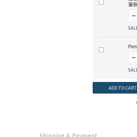
筆
SAL
Pen
SAL
ADD TO CART
Shipping & Payment