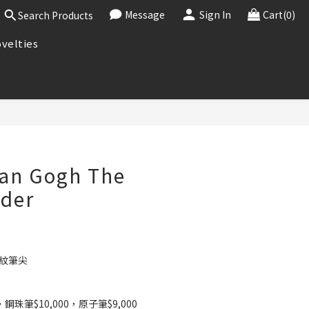
Message
Sign In
Cart(0)
Search Products
velties
BUY NOW
Van Gogh The
ader
花紋筆尖
，鋼珠筆$10,000，原子筆$9,000