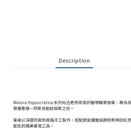
Description
Maiora Hippocratica 系列向古老而崇高的醫學職業
普遍象徵—阿斯克勒庇俄斯之杖。
筆身以深邃的黑色樹脂手工製作，搭配鈀金鍍層裝飾和鮮明的紅色點綴，
能性的精美書寫工具。