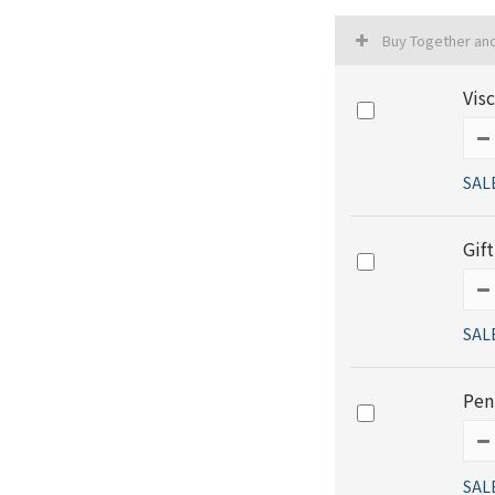
Buy Together an
Vi
SAL
Gif
SAL
Pen
SAL