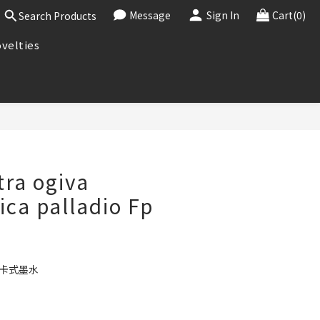
Message
Sign In
Cart(0)
Search Products
velties
BUY NOW
tra ogiva
ica palladio Fp
、卡式墨水