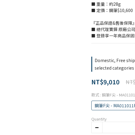
■ 重量：約28g
■ 定價：鋼筆$10,600
『正品保證&售後保障
■ 總代理寶鏵 原廠公
■ 登錄享一年商品保固
Domestic, Free shi
selected categories
NT$9,010
NT$
款式
: 鋼筆F尖 - MA01101
鋼筆F尖 - MA011011
Quantity