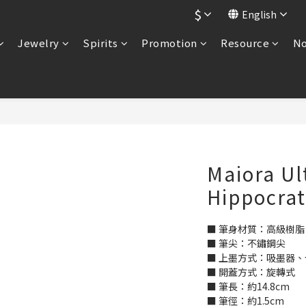
$
English
Jewelry
Spirits
Promotion
Resource
No
Maiora Ul
Hippocrat
■ 筆身材質：高級樹脂
■ 筆尖：不鏽鋼尖
■ 上墨方式：吸墨器
■ 開蓋方式：旋轉式
■ 筆長：約14.8cm
■ 筆徑：約1.5cm