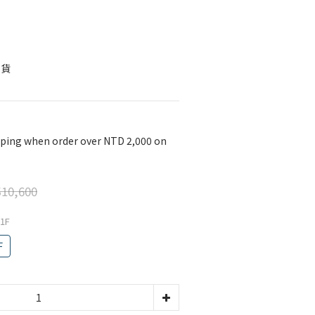
』
司貨
pping when order over NTD 2,000 on
10,600
1F
F