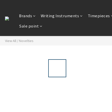
Brands
Writing Instruments
Timepieces
Sale point
View All
/
Novelties