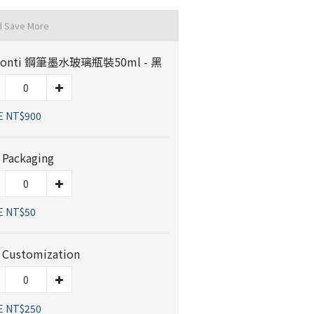
d Save More
sconti 鋼筆墨水玻璃瓶裝50ml - 黑
E NT$900
t Packaging
E NT$50
 Customization
E NT$250