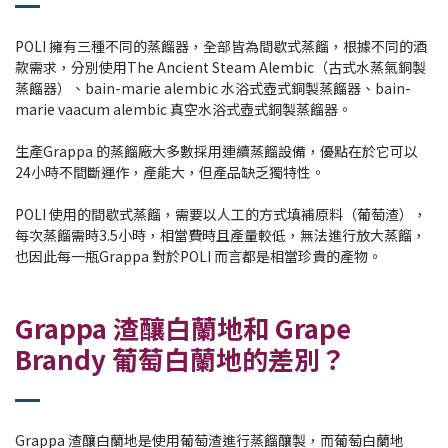
POLI 擁有三種不同的蒸餾器，全部皆為間歇式蒸餾，根據不同的酒
款需求，分別使用The Ancient Steam Alembic（古式水蒸氣銅製
蒸餾器）、bain-marie alembic 水浴式壺式銅製蒸餾器、bain-
marie vaacum alembic 真空水浴式壺式銅製蒸餾器。
生產Grappa 的蒸餾廠大多數採用連續蒸餾設備，優點在於它可以
24小時不間斷運作，產能大，但產品缺乏獨特性。
POLI 使用的間歇式蒸餾，需要以人工的方式填補原料（葡萄渣），
每次蒸餾需時3.5小時，相當費時且產量較低，無法進行放大蒸餾，
也因此每一瓶Grappa 對於POLI 而言都是相當珍貴的產物。
Grappa 渣釀白蘭地和 Grape
Brandy 葡萄白蘭地的差別？
Grappa 渣釀白蘭地是使用葡萄渣進行蒸餾釀製，而葡萄白蘭地