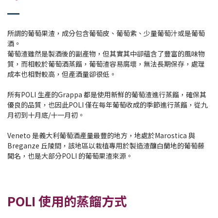
所謂的葡萄果渣，成分包含葡萄皮、葡萄紫、少量葡萄汁或是葡萄
酒。
葡萄渣雖然是製酒後的副產物，但其實其中卻蘊含了豐富的風味物
質，而相較於葡萄酒蒸餾，葡萄渣容易腐壞，無法長期保存，處理
成本也相對較高，但產酒量卻很低。
所有POLI 生產的Grappa 都是使用新鮮的葡萄渣進行蒸餾，確保其
優良的品質，也因此POLI 僅在每年葡萄收成的季節進行蒸餾，從九
月初到十月底/十一月初。
Veneto 是義大利葡萄酒產量最豐的地方，地處於Marostica 與
Breganze 丘陵間，該地區以栽植專用於製造渣釀白蘭地的葡萄藤
聞名，也是大部分POLI 的葡萄果渣來源。
POLI 使用的蒸餾方式