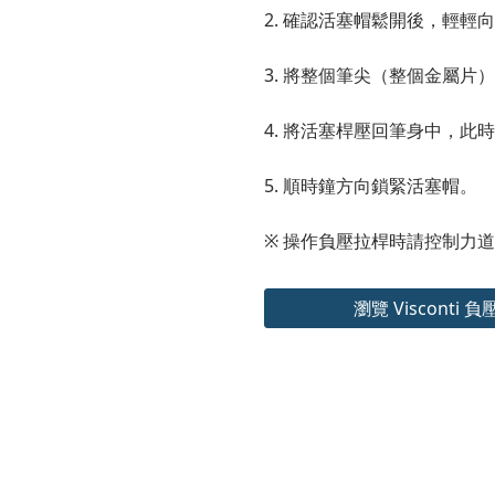
2. 確認活塞帽鬆開後，輕輕
3. 將整個筆尖（整個金屬片
4. 將活塞桿壓回筆身中，此
5. 順時鐘方向鎖緊活塞帽。
※ 操作負壓拉桿時請控制力
瀏覽 Visconti