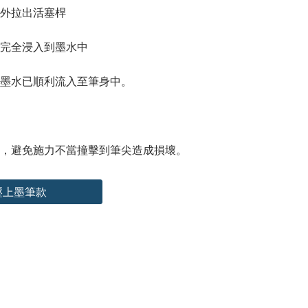
向外拉出活塞桿
）完全浸入到墨水中
時墨水已順利流入至筆身中。
道，避免施力不當撞擊到筆尖造成損壞。
 負壓上墨筆款