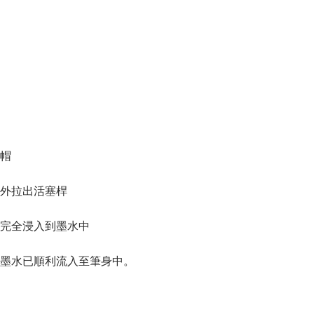
塞帽
向外拉出活塞桿
）完全浸入到墨水中
時墨水已順利流入至筆身中。