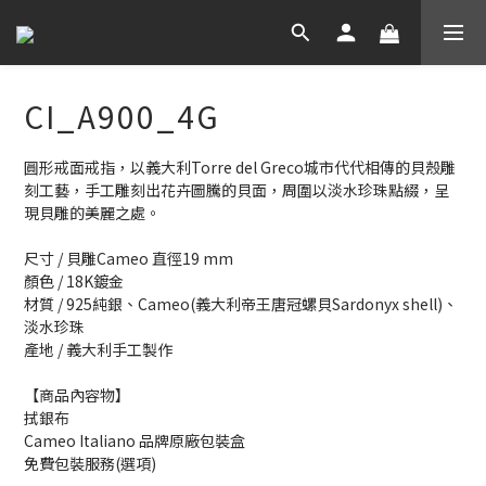
CI_A900_4G
圓形戒面戒指，以義大利Torre del Greco城市代代相傳的貝殼雕
刻工藝，手工雕刻出花卉圖騰的貝面，周圍以淡水珍珠點綴，呈
現貝雕的美麗之處。
尺寸 / 貝雕Cameo 直徑19 mm
顏色 / 18K鍍金
材質 / 925純銀、Cameo(義大利帝王唐冠螺貝Sardonyx shell)、
淡水珍珠
產地 / 義大利手工製作
【商品內容物】
拭銀布
Cameo Italiano 品牌原廠包裝盒
免費包裝服務(選項)