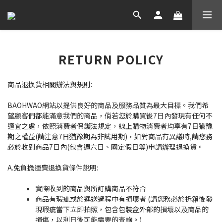
RETURN POLICY
商品退換貨相關辦法與規則:
BAOHWAO網站以提供良好的商品及服務品質為最大目標
。我們希
望顧客們都能滿意我們的商品，倘若您於購買後7
日內發現有任何不
適宜之處，依照消費者保護法規定，線
上購物消費者均享有7日猶豫
期之權益(請注意7日猶豫期為
非試用期)，如對商品有異議時,請您務
必於收到商品7日內(
包含週六日、國定假日等)申請辦理退換貨。
A.免負擔運費退換貨條件說明:
實際收到的商品與所訂購商品不符合
商品有瑕疵或於運送過程中有損壞者 (請您務必於拆
箱後發
現瑕疵當下立即拍照，包含包裝盒外部的損壞以
及商品的
損傷，以利日後可能需要的查詢。)