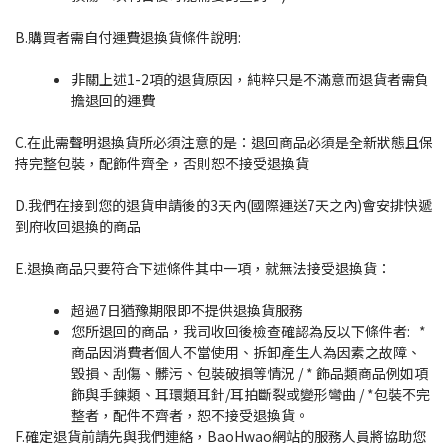
B.購買者需自付運費退換貨條件說明:
非關上述1-2項的退貨原因，純粹只是不滿意而退貨者
需負
擔退回的運費
C.在此需聲明退換貨所必須注意的是：退回商品必須是全
新
狀態且保
持完整包裝，配飾件齊全，否則恕不接受退換貨
D.我們在接到您的退貨申請後的3天內(國際運送7天之內)
會安排快遞
到府收回退換的商品
E.退換商品只要符合下述條件其中一項，就無法接受退換貨
：
超過7日猶豫期限即不提供退換貨服務
您所退回的商品，我司收回後檢查確認為反以下條件者:
*
商品因消費者個人不當使用、拆卸產生人為因素之故
障、
毀損、刮傷、髒污、包裝破損等情況 /
* 飾品類商品例如項
飾與手鍊類、耳環類耳針/耳拍斷裂或
變形彎曲 /
*包裝不完
整者，配件不齊者，恕不接受退換貨。
F.確定退貨前請先與我們連絡，BaoHwao網站的服務人員
將協助您