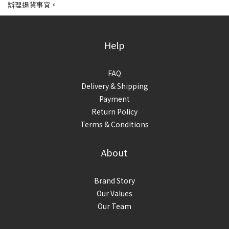
辦理退貨事宜。
Help
FAQ
Delivery & Shipping
Payment
Return Policy
Terms & Conditions
About
Brand Story
Our Values
Our Team