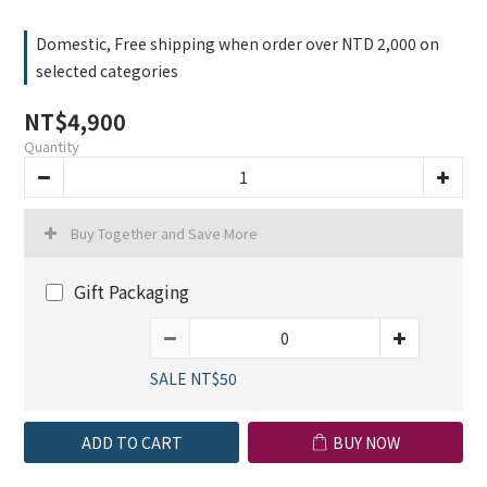
Domestic, Free shipping when order over NTD 2,000 on
selected categories
NT$4,900
Quantity
Buy Together and Save More
Gift Packaging
SALE NT$50
ADD TO CART
BUY NOW