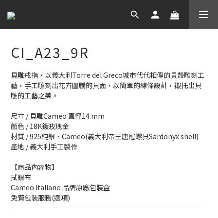
CI_A23_9R
貝雕戒指，以義大利Torre del Greco城市代代相傳的貝殼雕刻工
藝，手工雕刻出花卉圖騰的貝面，以簡單的線條設計，襯托出貝
雕的工藝之美。
尺寸 / 貝雕Cameo 直徑14 mm
顏色 / 18K鍍玫瑰金
材質 / 925純銀、Cameo(義大利帝王唐冠螺貝Sardonyx shell)
產地 / 義大利手工製作
【商品內容物】
拭銀布
Cameo Italiano 品牌原廠包裝盒
免費包裝服務(選項)