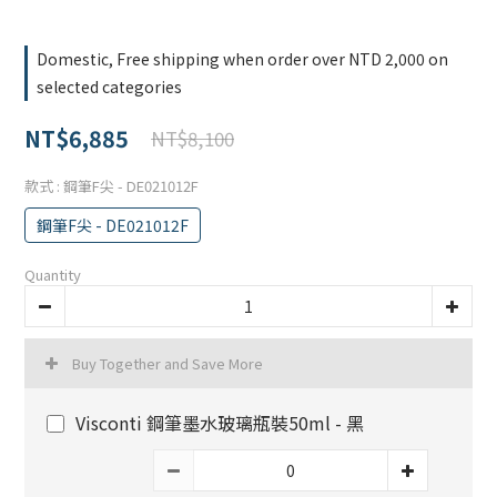
Domestic, Free shipping when order over NTD 2,000 on
selected categories
NT$6,885
NT$8,100
款式
: 鋼筆F尖 - DE021012F
鋼筆F尖 - DE021012F
Quantity
Buy Together and Save More
Visconti 鋼筆墨水玻璃瓶裝50ml - 黑