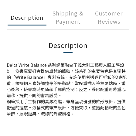
Shipping &
Customer
Description
Payment
Reviews
Description
Delta Write Balance 系列鋼筆融合了義大利工藝與人體工學設
計，為書寫愛好者提供卓越的體驗。​該系列的主要特色是其獨特
的「Write Balance」專利系統，允許使用者透過可拆卸的2克配
重，根據個人喜好調整筆的平衡點。​當配重插入筆桿尾端時，重
心後移，使書寫時更倚賴手部的控制；反之，移除配重則將重心
前移，提供不同的書寫感受。
鋼筆採用手工製作的高級樹脂，筆身呈現優雅的錐形設計，提供
舒適的握感。​滾輪式的筆夾設計，方便夾取，並搭配精緻的金色
筆飾，展現經典、流線的外型風格。