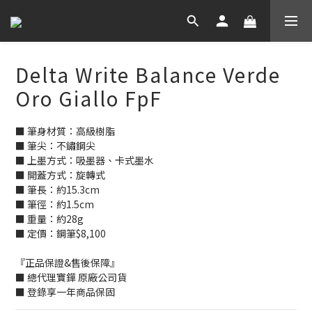
Delta Write Balance Verde
Oro Giallo FpF
■ 筆身材質：高級樹脂
■ 筆尖：不鏽鋼尖
■ 上墨方式：吸墨器、卡式墨水
■ 開蓋方式：旋轉式
■ 筆長：約15.3cm
■ 筆徑：約1.5cm
■ 重量：約28g
■ 定價：鋼筆$8,100
『正品保證&售後保障』
■ 總代理寶鏵 原廠公司貨
■ 登錄享一年商品保固