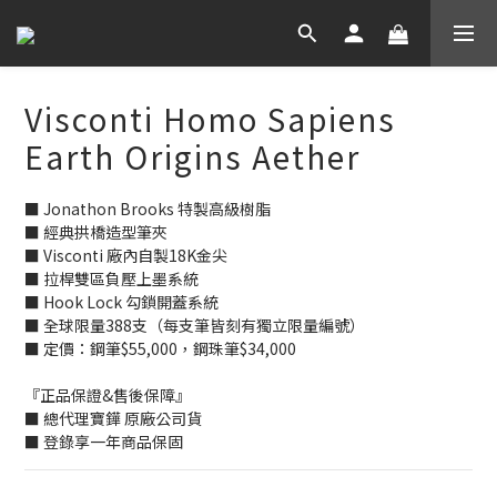
Visconti Homo Sapiens
Earth Origins Aether
■ Jonathon Brooks 特製高級樹脂
■ 經典拱橋造型筆夾
■ Visconti 廠內自製18K金尖
■ 拉桿雙區負壓上墨系統
■ Hook Lock 勾鎖開蓋系統
■ 全球限量388支（每支筆皆刻有獨立限量編號）
■ 定價：鋼筆$55,000，鋼珠筆$34,000
『正品保證&售後保障』
■ 總代理寶鏵 原廠公司貨
■ 登錄享一年商品保固