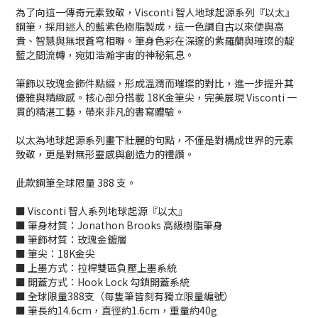
為了向這一傳奇元素致敬，Visconti 智人地球起源系列『以太』
鋼筆，採用迷人的藍紫色樹脂製成，這一色調自古以來便與高
貴、智慧與無垠蒼穹相聯。筆身色彩在深邃的紫羅蘭與璀璨的靛
藍之間流轉，宛如浩瀚宇宙的神秘氣息。
筆飾以玫瑰金飾件點綴，形成溫潤而璀璨的對比，進一步提升其
優雅與精緻感。核心部分搭載 18K金筆尖，完美展現 Visconti 一
貫的精湛工藝，帶來非凡的書寫體驗。
以太為地球起源系列畫下壯麗的句點，不僅是對構成世界的元素
致敬，更是對無形靈感與創造力的禮讚。
此款鋼筆全球限量 388 支。
■ Visconti 智人系列地球起源『以太』
■ 筆身材質：Jonathon Brooks 高級樹脂筆身
■ 筆飾材質：玫瑰金鍍層
■ 筆尖：18K金尖
■ 上墨方式：拉桿雙區負壓上墨系統
■ 開蓋方式：Hook Lock 勾鎖開蓋系統
■ 全球限量388支（每隻筆皆刻有獨立限量編號）
■ 筆長約14.6cm，直徑約1.6cm，重量約40g