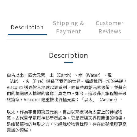
Shipping &
Customer
Description
Payment
Reviews
Description
自古以來，四大元素－土（Earth）、水（Water）、風
（Air）、火（Fire）塑造了我們的世界，構成我們一切的基礎。
Visconti 透過智人地球起源系列，向這些原始元素致敬，並將它
們的精髓融入精緻的書寫工具之中。如今，這段非凡旅程迎來最
終篇章，Visconti 隆重推出終極元素：「以太」（Aether）。
以太，作為宇宙的第五元素，自古以來被視為太空上的神秘物
質，古代哲學家與神秘學者認為，它是連結天界與塵世的橋樑，
是維繫萬物的無形之力。它超脫於物質世界，存在於夢境與更高
意識的領域。