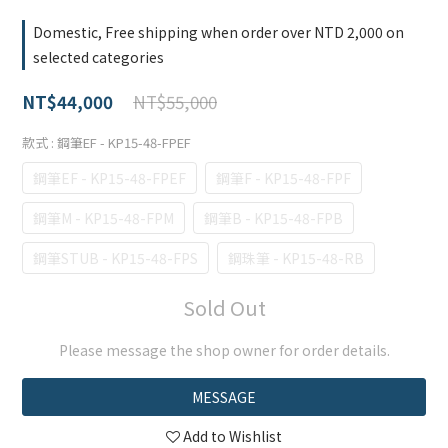
Domestic, Free shipping when order over NTD 2,000 on
selected categories
NT$55,000
NT$44,000
款式
: 鋼筆EF - KP15-48-FPEF
鋼筆EF - KP15-48-FPEF
鋼筆F - KP15-48-FPF
鋼筆M - KP15-48-FPM
鋼筆B - KP15-48-FPB
鋼筆STUB - KP15-48-FPS
鋼珠筆 - KP15-48-RB
Sold Out
Please message the shop owner for order details.
MESSAGE
Add to Wishlist