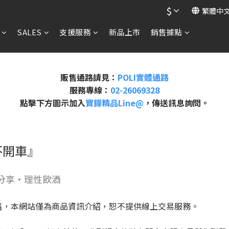
$
繁體中
SALES
支援服務
新品上市
銷售據點
販售通路請見：
POLI實體通路
服務專線：
02-26069328
點擊下方圖示加入
寶鏵精品Line@
，傳送訊息詢問。
不開車』
分享・理性飲酒
售，本網站僅為商品資訊介紹，恕不提供線上交易服務。