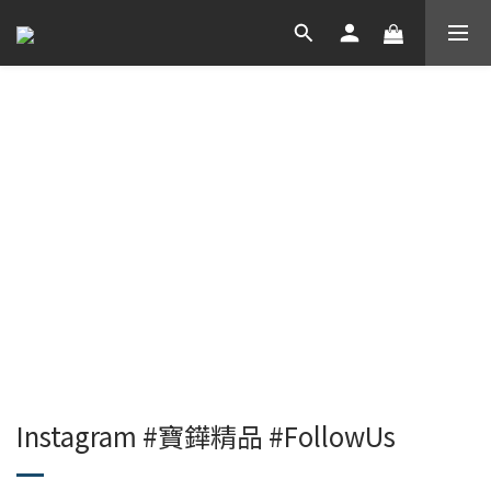
Instagram #寶鏵精品 #FollowUs