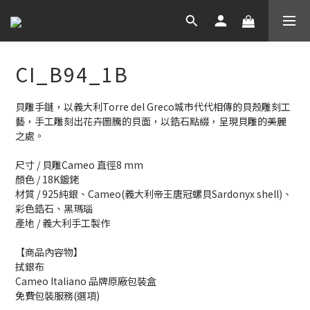
CI_B94_1B
貝雕手鏈，以義大利Torre del Greco城市代代相傳的貝殼雕刻工
藝，手工雕刻出花卉圖騰的貝面，以鋯石點綴，呈現貝雕的美麗
之處。
尺寸 / 貝雕Cameo 直徑8 mm
顏色 / 18K鍍銠
材質 / 925純銀、Cameo(義大利帝王唐冠螺貝Sardonyx shell)、
彩色鋯石、黑瑪瑙
產地 / 義大利手工製作
【商品內容物】
拭銀布
Cameo Italiano 品牌原廠包裝盒
免費包裝服務(選項)