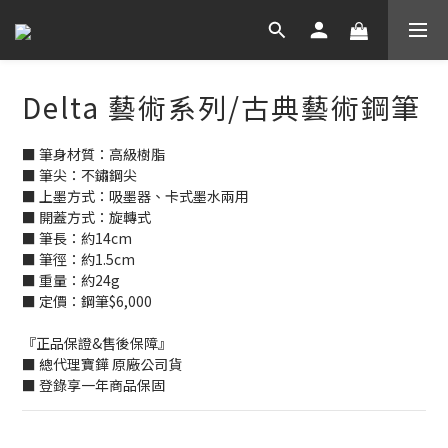
Delta 藝術系列/古典藝術鋼筆
■ 筆身材質：高級樹脂
■ 筆尖：不鏽鋼尖
■ 上墨方式：吸墨器、卡式墨水兩用
■ 開蓋方式：旋轉式
■ 筆長：約14cm
■ 筆徑：約1.5cm
■ 重量：約24g
■ 定價：鋼筆$6,000
『正品保證&售後保障』
■ 總代理寶鏵 原廠公司貨
■ 登錄享一年商品保固