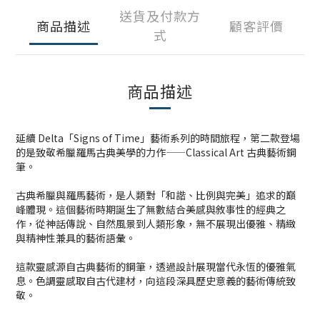
送貨及付款方
商品描述
顧客評價
式
商品描述
延續 Delta「Signs of Time」藝術系列的時間旅程，第二款登場
的是致敬希臘羅馬古典美學的力作——Classical Art 古典藝術鋼
筆。
古典希臘與羅馬藝術，是人類對「和諧、比例與完美」追求的巔
峰體現。這個藝術時期誕生了無數結合美感與敘事性的經典之
作，從神話傳說、自然風景到人類形象，無不展現出優雅、精緻
與精神性兼具的藝術語彙。
這款靈感源自古典藝術的鋼筆，透過設計展現當代永恆的優雅氣
息。色調靈感取自古代建材，向這段深具歷史意義的藝術傳統致
敬。