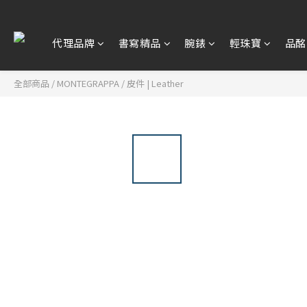
代理品牌
書寫精品
腕錶
輕珠寶
品酩
全部商品
/
MONTEGRAPPA
/
皮件 | Leather