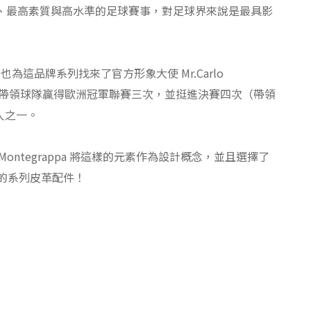
模、最高素質與高水準的足球賽事，對足球界來說是最具影
ppa 也為這品牌系列找來了官方形象大使 Mr.Carlo
經理人帶領球隊贏得歐洲冠軍聯賽三次，並挺進決賽四次（帶領
理人之一。
Montegrappa 將這樣的元素作為設計概念，並且選擇了
濃厚的系列皮革配件！