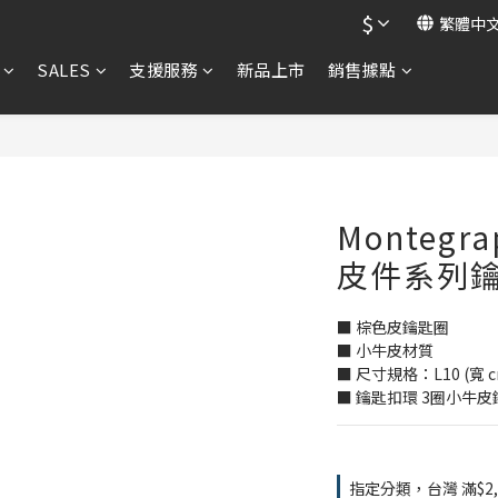
$
繁體中
SALES
支援服務
新品上市
銷售據點
Montegra
皮件系列
■ 棕色皮鑰匙圈
■ 小牛皮材質
■ 尺寸規格：L10 (寬 c
■ 鑰匙扣環 3圈小牛
指定分類，台灣 滿$2,