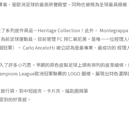
足球賽事，是歐洲足球的最高榮譽殿堂，同時也被視為全球最具規
了系列皮件商品－Heritage Collection！此外， Montegra
時也身為前足球運動員，目前管理 FC 拜仁慕尼黑。是唯一一位
）。 Carlo Ancelotti 被公認為是最專業、最成功的 經
age系列融入了許多小巧思。早期的原色皮製足球上頭有排列的皮革縫條，
mpions League歐洲冠軍聯賽的 LOGO 圖樣，展現出特色
李箱、旅行袋，到中短皮夾、卡片夾、鑰匙圈與筆
受到的好質感。