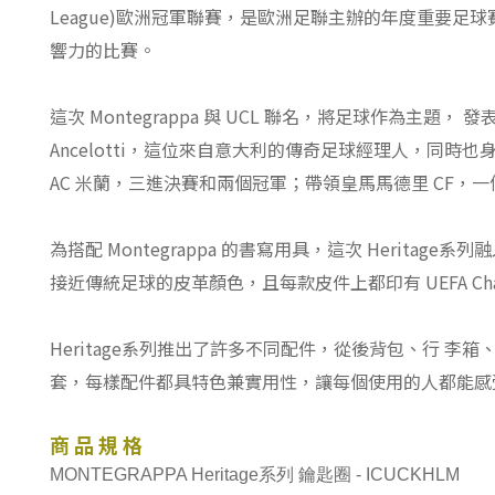
League)歐洲冠軍聯賽，是歐洲足聯主辦的年度重要
響力的比賽。
這次 Montegrappa 與 UCL 聯名，將足球作為主題， 發表
Ancelotti，這位來自意大利的傳奇足球經理人，同
AC 米蘭，三進決賽和兩個冠軍；帶領皇馬馬德里 CF，一個冠軍
為搭配 Montegrappa 的書寫用具，這次 Herit
接近傳統足球的皮革顏色，且每款皮件上都印有 UEFA Cha
Heritage系列推出了許多不同配件，從後背包、行 
套，每樣配件都具特色兼實用性，讓每個使用的人都能感
商 品 規 格
MONTEGRAPPA Heritage系列 鑰匙圈 - ICUCKHLM