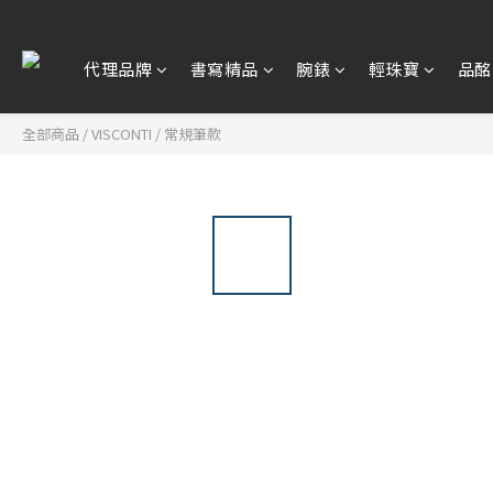
代理品牌
書寫精品
腕錶
輕珠寶
品酩
全部商品
/
VISCONTI
/
常規筆款