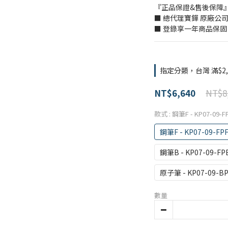
『正品保證&售後保障
■ 總代理寶鏵 原廠公
■ 登錄享一年商品保固
指定分類，台灣 滿$2,
NT$8
NT$6,640
款式
: 鋼筆F - KP07-09-F
鋼筆F - KP07-09-FP
鋼筆B - KP07-09-FP
原子筆 - KP07-09-B
數量