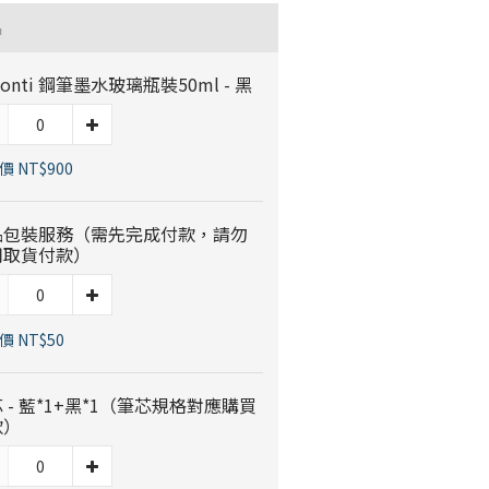
品
sconti 鋼筆墨水玻璃瓶裝50ml - 黑
 NT$900
品包裝服務（需先完成付款，請勿
用取貨付款）
價 NT$50
 - 藍*1+黑*1（筆芯規格對應購買
款）