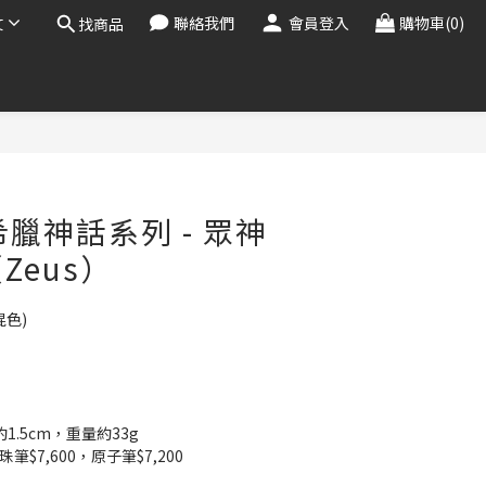
文
聯絡我們
會員登入
購物車(0)
找商品
立即購買
i 希臘神話系列 - 眾神
Zeus）
混色)
1.5cm，重量約33g
珠筆$7,600，原子筆$7,200