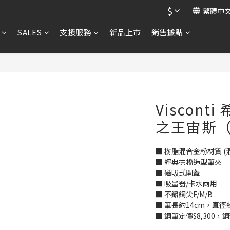
$
繁體中
SALES
支援服務
新品上市
銷售據點
Viscont
之王宙斯（
■ 樹脂混合金粉材質 (
■ 經典拱橋造型筆夾
■ 磁吸式開蓋
■ 吸墨器/卡水兩用
■ 不鏽鋼尖F/M/B
■ 筆長約14cm，直徑約
■ 鋼筆定價$8,300，鋼