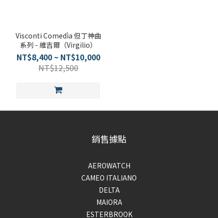
Visconti Comedìa 但丁神曲
系列 - 維吉爾（Virgilio）
NT$8,400 ~ NT$10,000
NT$12,500
銷售據點
AEROWATCH
CAMEO ITALIANO
DELTA
MAIORA
ESTERBROOK