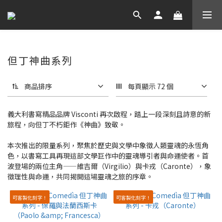
但丁神曲系列
商品排序
每頁顯示 72 個
義大利書寫精品品牌 Visconti 再次啟程，踏上一段深刻且詩意的新
旅程，向但丁不朽鉅作《神曲》致敬。
本次推出的限量系列，聚焦於歷史與文學中象徵人類靈魂的永恆角
色，以書寫工具再現這部文學巨作中的靈魂導引者與命運使者。首
波登場的兩位主角——維吉爾（Virgilio）與卡戎（Caronte），象
徵理性與命運，共同揭開這場靈魂之旅的序章。
可客製化刻字！
可客製化刻字！