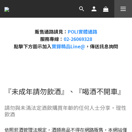
販售通路請見：
POLI實體通路
服務專線：
02-26069328
點擊下方圖示加入
寶鏵精品Line@
，傳送訊息詢問
『未成年請勿飲酒』、『喝酒不開車』
請勿與未滿法定酒飲購買年齡的任何人士分享・理性
飲酒
依照菸酒管理法規定，酒類商品不得在網路販售，本網站僅