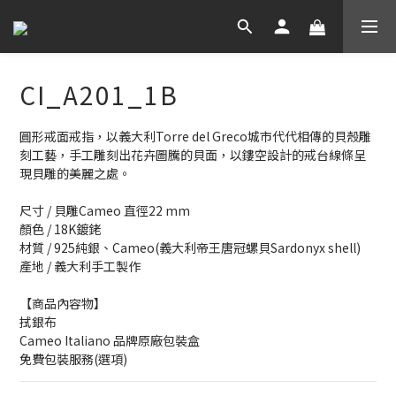
CI_A201_1B
圓形戒面戒指，以義大利Torre del Greco城市代代相傳的貝殼雕
刻工藝，手工雕刻出花卉圖騰的貝面，以鏤空設計的戒台線條呈
現貝雕的美麗之處。
尺寸 / 貝雕Cameo 直徑22 mm
顏色 / 18K鍍銠
材質 / 925純銀、Cameo(義大利帝王唐冠螺貝Sardonyx shell)
產地 / 義大利手工製作
【商品內容物】
拭銀布
Cameo Italiano 品牌原廠包裝盒
免費包裝服務(選項)