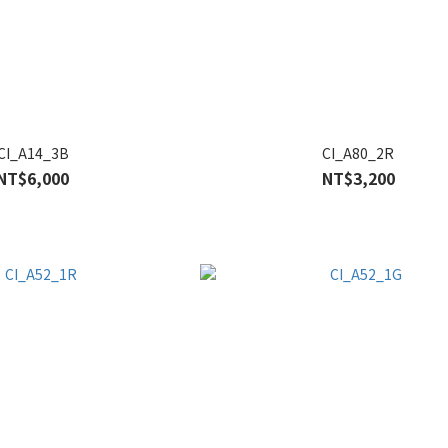
CI_A14_3B
CI_A80_2R
NT$6,000
NT$3,200