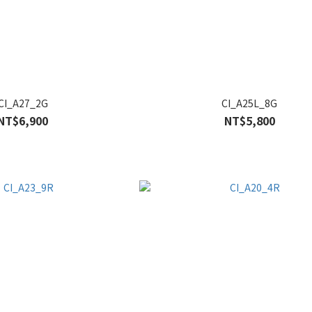
CI_A27_2G
CI_A25L_8G
NT$6,900
NT$5,800