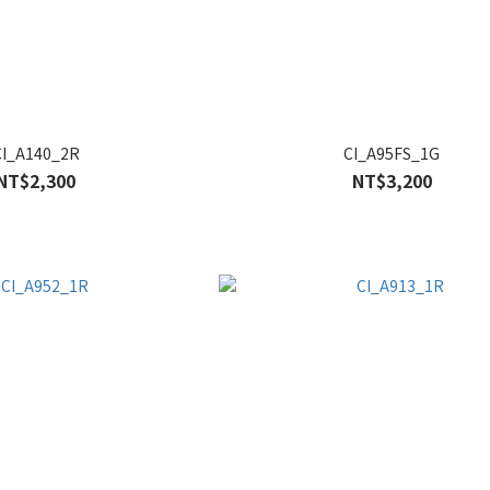
CI_A140_2R
CI_A95FS_1G
NT$2,300
NT$3,200