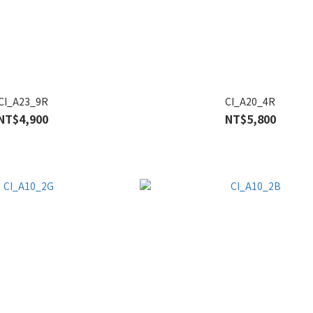
CI_A23_9R
CI_A20_4R
NT$4,900
NT$5,800