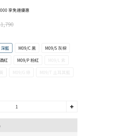
000 享免運優惠
1,790
D 深藍
M09/C 黑
M09/S 灰棕
 酒紅
M09/P 粉紅
M09/L 紫
 黃
M09/G 綠
M09/T 土耳其藍
品