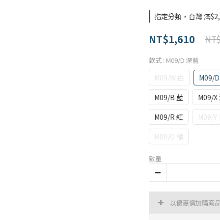
指定分類，台灣 滿$2,
NT$1,610
NT$
款式
: M09/D 深藍
M09/W 白
M09/
M09/B 藍
M09/X
M09/R 紅
M09/Y
M09/O 橘
數量
以優惠價加購商