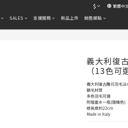
$
繁體中
SALES
支援服務
新品上市
銷售據點
義大利復
（13色可選
義大利復古雕花羽毛沾
鵝毛材質
多色羽毛可選
附贈墨水一瓶(隨機色)
總長度約22cm
Made in Italy