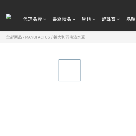
代理品牌
書寫精品
腕錶
輕珠寶
品酩
全部商品
/
MANUFACTUS
/
義大利羽毛沾水筆