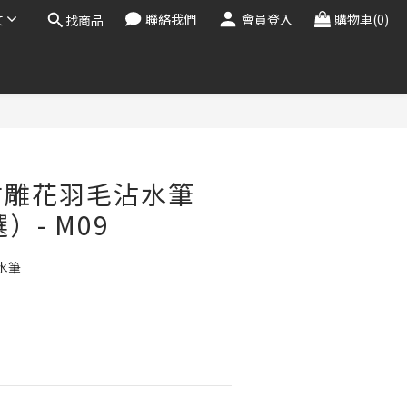
文
聯絡我們
會員登入
購物車(0)
找商品
立即購買
古雕花羽毛沾水筆
）- M09
水筆