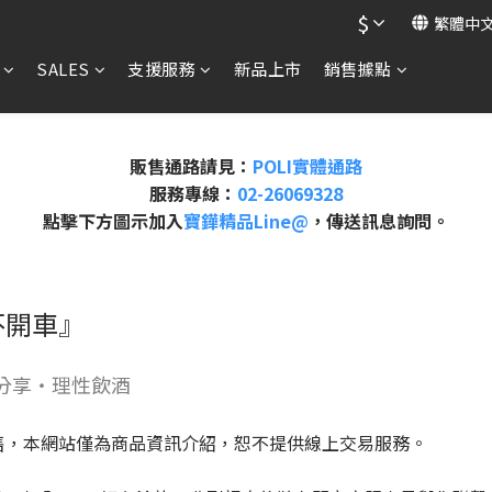
$
繁體中
SALES
支援服務
新品上市
銷售據點
販售通路請見：
POLI實體通路
服務專線：
02-26069328
點擊下方圖示加入
寶鏵精品Line@
，傳送訊息詢問。
不開車』
分享・理性飲酒
售，本網站僅為商品資訊介紹，恕不提供線上交易服務。