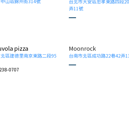
中山區錦州街314號
台北市大安區忠孝東路四段20
弄11號
vola pizza
Moonrock
北區建德里南京東路二段95
台南市北區成功路22巷42弄1
2238-0707