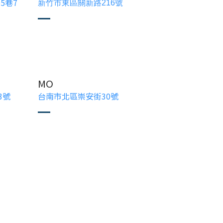
5巷7
新竹市東區關新路216號
MO
3號
台南市北區崇安街30號