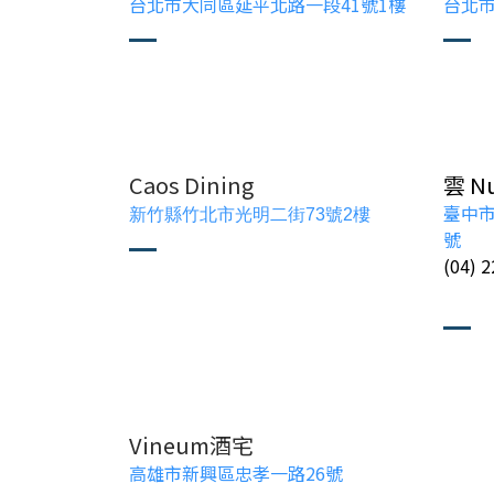
台北市大同區延平北路一段41號1樓
台
北市
Caos Dining
雲 Nu
臺中市
新竹縣竹北市光明二街73號2樓
號
(04) 
Vineum酒宅
高雄市新興區忠孝一路26號