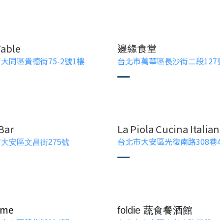
Table
邊緣食堂
大同區貴德街75-2號1樓
台北市萬華區長沙街二段127
Bar
La Piola Cucina Italia
台北市大安區光復南路308巷
大安區文昌街275號
ume
foldie 蔬食餐酒館