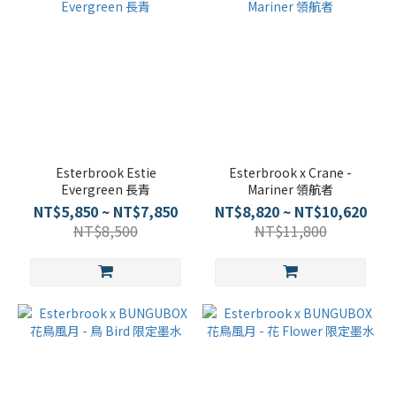
Esterbrook Estie
Esterbrook x Crane -
Evergreen 長青
Mariner 領航者
NT$5,850 ~ NT$7,850
NT$8,820 ~ NT$10,620
NT$8,500
NT$11,800