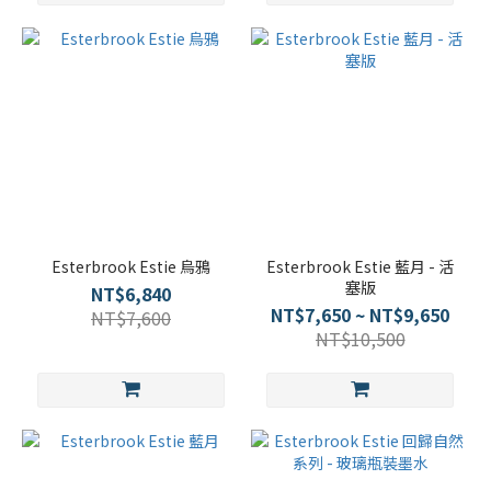
Esterbrook Estie 烏鴉
Esterbrook Estie 藍月 - 活
塞版
NT$6,840
NT$7,650 ~ NT$9,650
NT$7,600
NT$10,500