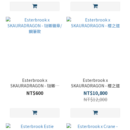
Esterbrook x
Esterbrook x
SKAURADRAGON - 琺瑯徽
SKAURADRAGON - 櫻之道
章/鋼筆款
NT$600
NT$10,800
NT$12,000