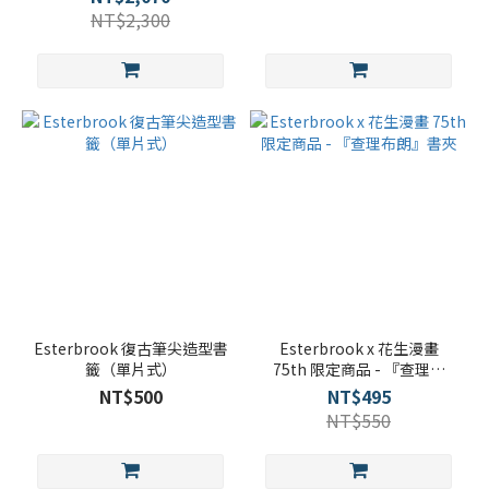
NT$2,300
Esterbrook 復古筆尖造型書
Esterbrook x 花生漫畫
籤（單片式）
75th 限定商品 - 『查理布
朗』書夾
NT$500
NT$495
NT$550