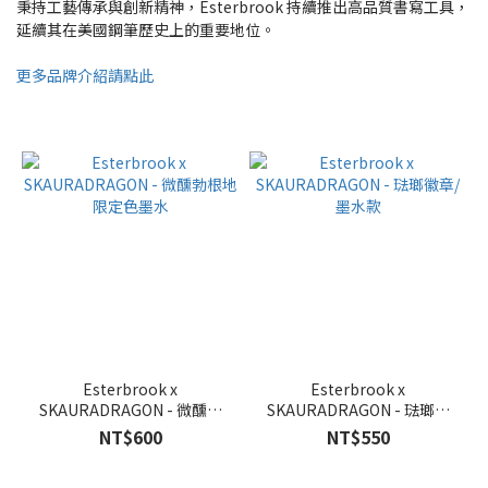
秉持工藝傳承與創新精神，Esterbrook 持續推出高品質書寫工具，
延續其在美國鋼筆歷史上的重要地位。
更多品牌介紹請點此
Esterbrook x
Esterbrook x
SKAURADRAGON - 微醺勃
SKAURADRAGON - 琺瑯徽
根地 限定色墨水
章/墨水款
NT$600
NT$550