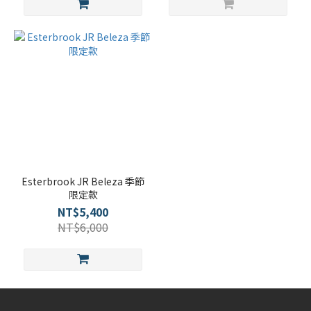
Esterbrook JR Beleza 季節
限定款
NT$5,400
NT$6,000