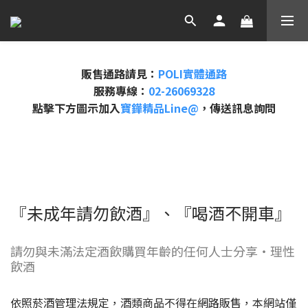
販售通路請見：
POLI實體通路
服務專線：
02-26069328
點擊下方圖示加入
寶鏵精品Line@
，傳送訊息詢問
『未成年請勿飲酒』、『喝酒不開車』
請勿與未滿法定酒飲購買年齡的任何人士分享・理性
飲酒
依照菸酒管理法規定，酒類商品不得在網路販售，本網站僅