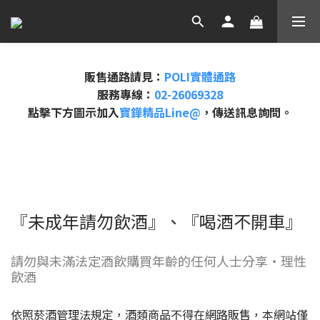
販售通路請見：
POLI實體通路
服務專線：
02-26069328
點擊下方圖示加入
寶鏵精品Line@
，傳送訊息詢問。
『未成年請勿飲酒』、『喝酒不開車』
請勿與未滿法定酒飲購買年齡的任何人士分享・理性
飲酒
依照菸酒管理法規定，酒類商品不得在網路販售，本網站僅