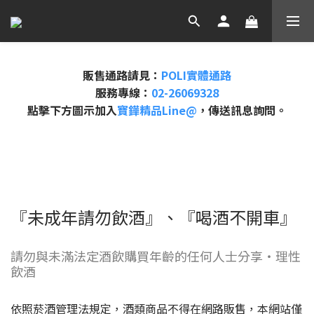
販售通路請見：
POLI實體通路
服務專線：
02-26069328
點擊下方圖示加入
寶鏵精品Line@
，傳送訊息詢問。
『未成年請勿飲酒』、『喝酒不開車』
請勿與未滿法定酒飲購買年齡的任何人士分享・理性
飲酒
依照菸酒管理法規定，酒類商品不得在網路販售，本網站僅