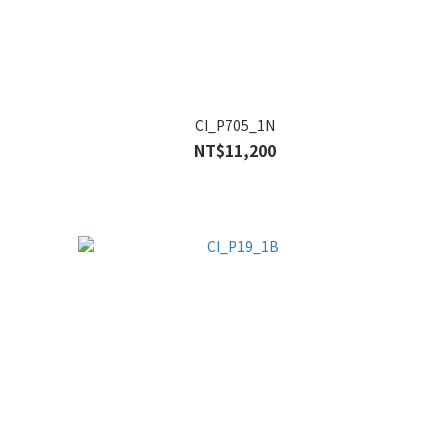
CI_P705_1N
NT$11,200