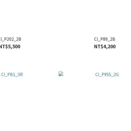
CI_P202_2B
CI_P89_2B
NT$5,500
NT$4,200