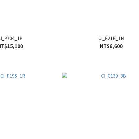
CI_P704_1B
CI_P21B_1N
NT$15,100
NT$6,600