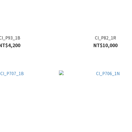
CI_P93_1B
CI_P82_1R
NT$4,200
NT$10,000