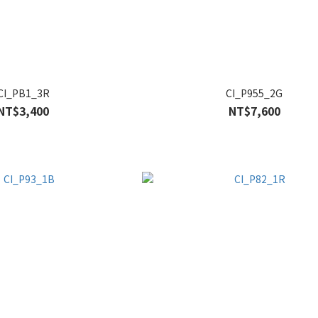
CI_PB1_3R
CI_P955_2G
NT$3,400
NT$7,600