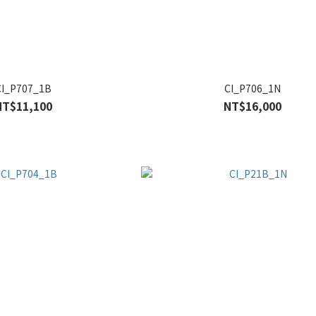
CI_P707_1B
CI_P706_1N
NT$11,100
NT$16,000