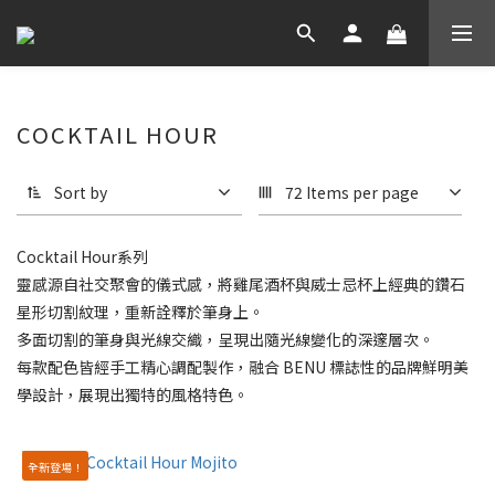
COCKTAIL HOUR
Sort by
72 Items per page
Cocktail Hour系列
靈感源自社交聚會的儀式感，將雞尾酒杯與威士忌杯上經典的鑽石
星形切割紋理，重新詮釋於筆身上。
多面切割的筆身與光線交織，呈現出隨光線變化的深邃層次。
每款配色皆經手工精心調配製作，融合 BENU 標誌性的品牌鮮明美
學設計，展現出獨特的風格特色。
全新登場！